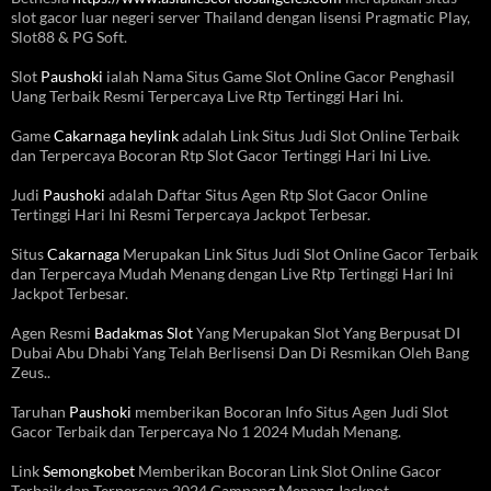
slot gacor luar negeri server Thailand dengan lisensi Pragmatic Play,
Slot88 & PG Soft.
Slot
Paushoki
ialah Nama Situs Game Slot Online Gacor Penghasil
Uang Terbaik Resmi Terpercaya Live Rtp Tertinggi Hari Ini.
Game
Cakarnaga heylink
adalah Link Situs Judi Slot Online Terbaik
dan Terpercaya Bocoran Rtp Slot Gacor Tertinggi Hari Ini Live.
Judi
Paushoki
adalah Daftar Situs Agen Rtp Slot Gacor Online
Tertinggi Hari Ini Resmi Terpercaya Jackpot Terbesar.
Situs
Cakarnaga
Merupakan Link Situs Judi Slot Online Gacor Terbaik
dan Terpercaya Mudah Menang dengan Live Rtp Tertinggi Hari Ini
Jackpot Terbesar.
Agen Resmi
Badakmas Slot
Yang Merupakan Slot Yang Berpusat DI
Dubai Abu Dhabi Yang Telah Berlisensi Dan Di Resmikan Oleh Bang
Zeus..
Taruhan
Paushoki
memberikan Bocoran Info Situs Agen Judi Slot
Gacor Terbaik dan Terpercaya No 1 2024 Mudah Menang.
Link
Semongkobet
Memberikan Bocoran Link Slot Online Gacor
Terbaik dan Terpercaya 2024 Gampang Menang Jackpot.