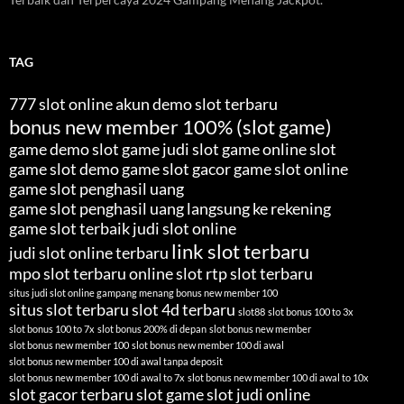
TAG
777 slot online
akun demo slot terbaru
bonus new member 100% (slot game)
game demo slot
game judi slot
game online slot
game slot demo
game slot gacor
game slot online
game slot penghasil uang
game slot penghasil uang langsung ke rekening
game slot terbaik
judi slot online
link slot terbaru
judi slot online terbaru
mpo slot terbaru
online slot
rtp slot terbaru
situs judi slot online gampang menang bonus new member 100
situs slot terbaru
slot 4d terbaru
slot88
slot bonus 100 to 3x
slot bonus 100 to 7x
slot bonus 200% di depan
slot bonus new member
slot bonus new member 100
slot bonus new member 100 di awal
slot bonus new member 100 di awal tanpa deposit
slot bonus new member 100 di awal to 7x
slot bonus new member 100 di awal to 10x
slot gacor terbaru
slot game
slot judi online