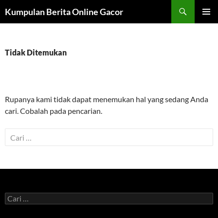
Cari
Kumpulan Berita Online Gacor
LANGSUNG
MENU
KE
UTAMA
ISI
Tidak Ditemukan
Rupanya kami tidak dapat menemukan hal yang sedang Anda
cari. Cobalah pada pencarian.
C
a
r
i
u
n
C
t
a
r
u