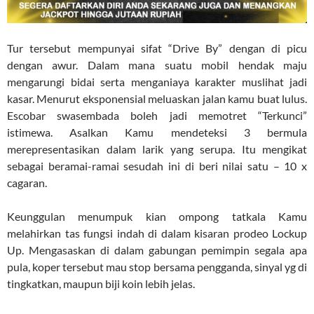
Tur tersebut mempunyai sifat “Drive By” dengan di picu
dengan awur. Dalam mana suatu mobil hendak maju
mengarungi bidai serta menganiaya karakter muslihat jadi
kasar. Menurut eksponensial meluaskan jalan kamu buat lulus.
Escobar swasembada boleh jadi memotret “Terkunci”
istimewa. Asalkan Kamu mendeteksi 3 bermula
merepresentasikan dalam larik yang serupa. Itu mengikat
sebagai beramai-ramai sesudah ini di beri nilai satu – 10 x
cagaran.
Keunggulan menumpuk kian ompong tatkala Kamu
melahirkan tas fungsi indah di dalam kisaran prodeo Lockup
Up. Mengasaskan di dalam gabungan pemimpin segala apa
pula, koper tersebut mau stop bersama pengganda, sinyal yg di
tingkatkan, maupun biji koin lebih jelas.