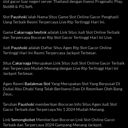
slot gacor luar negeri server Thailand dengan lisensi Pragmatic Play,
Slot88 & PG Soft.
Slot
Paushoki
ialah Nama Situs Game Slot Online Gacor Penghasil
Uang Terbaik Resmi Terpercaya Live Rtp Tertinggi Hari Ini.
Game
Cakarnaga heylink
adalah Link Situs Judi Slot Online Terbaik
dan Terpercaya Bocoran Rtp Slot Gacor Tertinggi Hari Ini Live.
Judi
Paushoki
adalah Daftar Situs Agen Rtp Slot Gacor Online
Tertinggi Hari Ini Resmi Terpercaya Jackpot Terbesar.
Situs
Cakarnaga
Merupakan Link Situs Judi Slot Online Gacor Terbaik
dan Terpercaya Mudah Menang dengan Live Rtp Tertinggi Hari Ini
Jackpot Terbesar.
Agen Resmi
Badakmas Slot
Yang Merupakan Slot Yang Berpusat DI
Dubai Abu Dhabi Yang Telah Berlisensi Dan Di Resmikan Oleh Bang
Zeus..
Taruhan
Paushoki
memberikan Bocoran Info Situs Agen Judi Slot
Gacor Terbaik dan Terpercaya No 1 2024 Mudah Menang.
Link
Semongkobet
Memberikan Bocoran Link Slot Online Gacor
Terbaik dan Terpercaya 2024 Gampang Menang Jackpot.