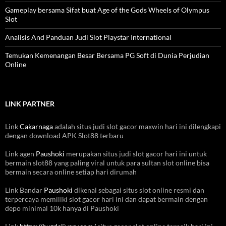
Gameplay bersama Sifat buat Age of the Gods Wheels of Olympus
Slot
Analisis And Panduan Judi Slot Playstar International
Temukan Kemenangan Besar Bersama PG Soft di Dunia Perjudian
Online
LINK PARTNER
Link
Cakarnaga
adalah situs judi slot gacor maxwin hari ini dilengkapi
dengan download APK Slot88 terbaru
Link agen
Paushoki
merupakan situs judi slot gacor hari ini untuk
bermain slot88 yang paling viral untuk para sultan slot online bisa
bermain secara online setiap hari dirumah
Link Bandar
Paushoki
dikenal sebagai situs slot online resmi dan
terpercaya memiliki slot gacor hari ini dan dapat bermain dengan
depo minimal 10k hanya di Paushoki