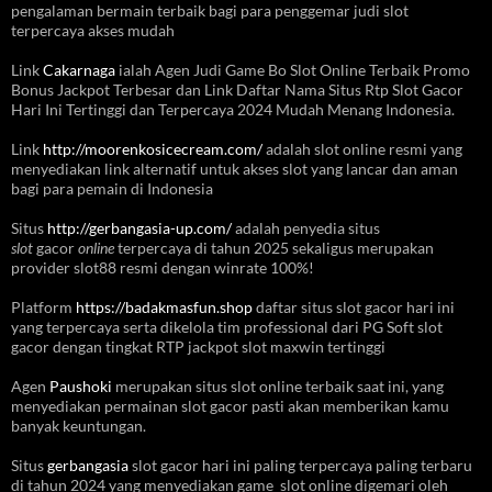
pengalaman bermain terbaik bagi para penggemar judi slot
terpercaya akses mudah
Link
Cakarnaga
ialah Agen Judi Game Bo Slot Online Terbaik Promo
Bonus Jackpot Terbesar dan Link Daftar Nama Situs Rtp Slot Gacor
Hari Ini Tertinggi dan Terpercaya 2024 Mudah Menang Indonesia.
Link
http://moorenkosicecream.com/
adalah slot online resmi yang
menyediakan link alternatif untuk akses slot yang lancar dan aman
bagi para pemain di Indonesia
Situs
http://gerbangasia-up.com/
adalah penyedia situs
slot
gacor
online
terpercaya di tahun 2025 sekaligus merupakan
provider slot88 resmi dengan winrate 100%!
Platform
https://badakmasfun.shop
daftar situs slot gacor hari ini
yang terpercaya serta dikelola tim professional dari PG Soft slot
gacor dengan tingkat RTP jackpot slot maxwin tertinggi
Agen
Paushoki
merupakan situs slot online terbaik saat ini, yang
menyediakan permainan slot gacor pasti akan memberikan kamu
banyak keuntungan.
Situs
gerbangasia
slot gacor hari ini paling terpercaya paling terbaru
di tahun 2024 yang menyediakan game slot online digemari oleh