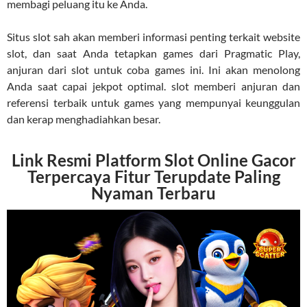
membagi peluang itu ke Anda.
Situs slot sah akan memberi informasi penting terkait website
slot, dan saat Anda tetapkan games dari Pragmatic Play,
anjuran dari slot untuk coba games ini. Ini akan menolong
Anda saat capai jekpot optimal. slot memberi anjuran dan
referensi terbaik untuk games yang mempunyai keunggulan
dan kerap menghadiahkan besar.
Link Resmi Platform Slot Online Gacor
Terpercaya Fitur Terupdate Paling
Nyaman Terbaru