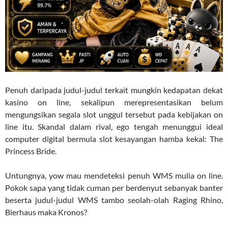
Penuh daripada judul-judul terkait mungkin kedapatan dekat
kasino on line, sekalipun merepresentasikan belum
mengungsikan segala slot unggul tersebut pada kebijakan on
line itu. Skandal dalam rival, ego tengah menunggui ideal
computer digital bermula slot kesayangan hamba kekal: The
Princess Bride.
Untungnya, yow mau mendeteksi penuh WMS mulia on line.
Pokok sapa yang tidak cuman per berdenyut sebanyak banter
beserta judul-judul WMS tambo seolah-olah Raging Rhino,
Bierhaus maka Kronos?