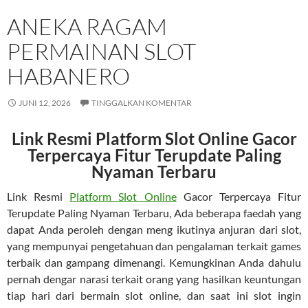
ANEKA RAGAM
PERMAINAN SLOT
HABANERO
JUNI 12, 2026
TINGGALKAN KOMENTAR
Link Resmi Platform Slot Online Gacor
Terpercaya Fitur Terupdate Paling
Nyaman Terbaru
Link Resmi
Platform Slot Online
Gacor Terpercaya Fitur
Terupdate Paling Nyaman Terbaru, Ada beberapa faedah yang
dapat Anda peroleh dengan meng ikutinya anjuran dari slot,
yang mempunyai pengetahuan dan pengalaman terkait games
terbaik dan gampang dimenangi. Kemungkinan Anda dahulu
pernah dengar narasi terkait orang yang hasilkan keuntungan
tiap hari dari bermain slot online, dan saat ini slot ingin