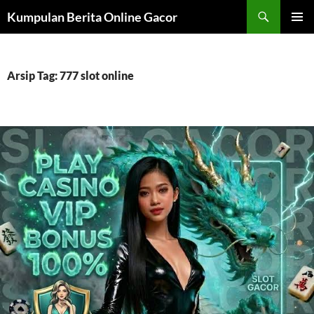
Cari
Kumpulan Berita Online Gacor
LANGSUNG
MENU
KE
UTAMA
ISI
Arsip Tag: 777 slot online