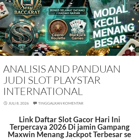
ANALISIS AND PANDUAN
JUDI SLOT PLAYSTAR
INTERNATIONAL
JULI 8, 2026
TINGGALKAN KOMENTAR
Link Daftar Slot Gacor Hari Ini
Terpercaya 2026 Di jamin Gampang
Maxwin Menang Jackpot Terbesar se