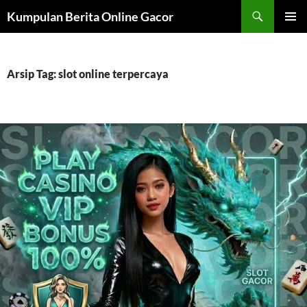
Cari
Kumpulan Berita Online Gacor
LANGSUNG
MENU
KE
UTAMA
ISI
Arsip Tag: slot online terpercaya