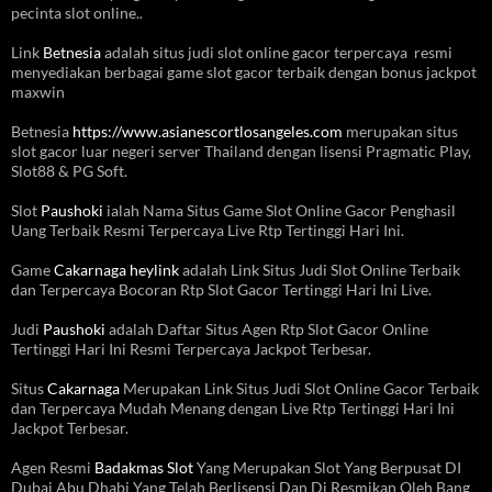
pecinta slot online..
Link
Betnesia
adalah situs judi slot online gacor terpercaya resmi
menyediakan berbagai game slot gacor terbaik dengan bonus jackpot
maxwin
Betnesia
https://www.asianescortlosangeles.com
merupakan situs
slot gacor luar negeri server Thailand dengan lisensi Pragmatic Play,
Slot88 & PG Soft.
Slot
Paushoki
ialah Nama Situs Game Slot Online Gacor Penghasil
Uang Terbaik Resmi Terpercaya Live Rtp Tertinggi Hari Ini.
Game
Cakarnaga heylink
adalah Link Situs Judi Slot Online Terbaik
dan Terpercaya Bocoran Rtp Slot Gacor Tertinggi Hari Ini Live.
Judi
Paushoki
adalah Daftar Situs Agen Rtp Slot Gacor Online
Tertinggi Hari Ini Resmi Terpercaya Jackpot Terbesar.
Situs
Cakarnaga
Merupakan Link Situs Judi Slot Online Gacor Terbaik
dan Terpercaya Mudah Menang dengan Live Rtp Tertinggi Hari Ini
Jackpot Terbesar.
Agen Resmi
Badakmas Slot
Yang Merupakan Slot Yang Berpusat DI
Dubai Abu Dhabi Yang Telah Berlisensi Dan Di Resmikan Oleh Bang