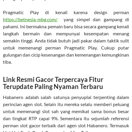
Pragmatic Play di kenali karena design perman
https://betnesia-mbg.com/
yang simpel dan gampang di
pahami. Ini bermakna pemain baru bisa secara gampang kenali
langkah bermain dan mempunyai kesempatan menang
semakin tinggi. Anda tidak butuh jadi pakar dalam taktik sulit
untuk memenangi perman Pragmatic Play. Cukup putar
gulungan dan cicip kesenangan dan kemenangan kemungkinan
tiba.
Link Resmi Gacor Terpercaya Fitur
Terupdate Paling Nyaman Terbaru
Habanero adalah salah satunya penyuplai terpenting dalam
perincian agen slot. Selain itu mereka selalu memberi peluang
untuk memenangi slot sah yang memikat sama bonus besar
dan tingkat RTP capai 9%. Sementara itu sejumlah referensi
perman slot gacor terbaik dari agen slot Habanero. Termasuk