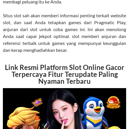
membagi peluang itu ke Anda.
Situs slot sah akan memberi informasi penting terkait website
slot, dan saat Anda tetapkan games dari Pragmatic Play,
anjuran dari slot untuk coba games ini. Ini akan menolong
Anda saat capai jekpot optimal. slot memberi anjuran dan
referensi terbaik untuk games yang mempunyai keunggulan
dan kerap menghadiahkan besar.
Link Resmi Platform Slot Online Gacor
Terpercaya Fitur Terupdate Paling
Nyaman Terbaru