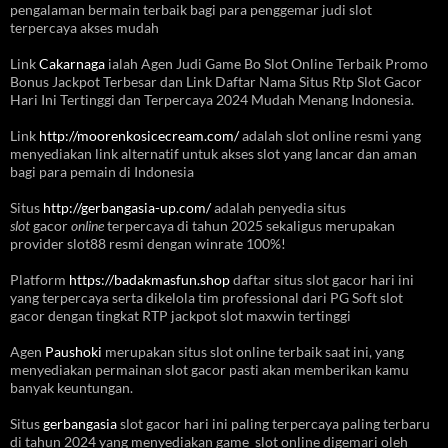
pengalaman bermain terbaik bagi para penggemar judi slot
terpercaya akses mudah
Link
Cakarnaga
ialah Agen Judi Game Bo Slot Online Terbaik Promo
Bonus Jackpot Terbesar dan Link Daftar Nama Situs Rtp Slot Gacor
Hari Ini Tertinggi dan Terpercaya 2024 Mudah Menang Indonesia.
Link
http://moorenkosicecream.com/
adalah slot online resmi yang
menyediakan link alternatif untuk akses slot yang lancar dan aman
bagi para pemain di Indonesia
Situs
http://gerbangasia-up.com/
adalah penyedia situs
slot
gacor
online
terpercaya di tahun 2025 sekaligus merupakan
provider slot88 resmi dengan winrate 100%!
Platform
https://badakmasfun.shop
daftar situs slot gacor hari ini
yang terpercaya serta dikelola tim professional dari PG Soft slot
gacor dengan tingkat RTP jackpot slot maxwin tertinggi
Agen
Paushoki
merupakan situs slot online terbaik saat ini, yang
menyediakan permainan slot gacor pasti akan memberikan kamu
banyak keuntungan.
Situs
gerbangasia
slot gacor hari ini paling terpercaya paling terbaru
di tahun 2024 yang menyediakan game slot online digemari oleh