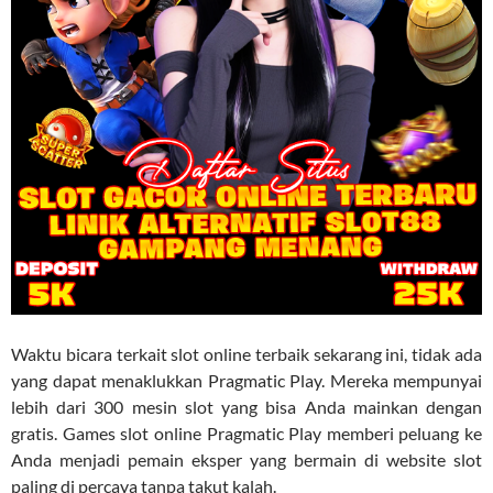
Waktu bicara terkait slot online terbaik sekarang ini, tidak ada
yang dapat menaklukkan Pragmatic Play. Mereka mempunyai
lebih dari 300 mesin slot yang bisa Anda mainkan dengan
gratis. Games slot online Pragmatic Play memberi peluang ke
Anda menjadi pemain eksper yang bermain di website slot
paling di percaya tanpa takut kalah.