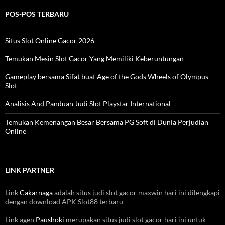
POS-POS TERBARU
Situs Slot Online Gacor 2026
Temukan Mesin Slot Gacor Yang Memiliki Keberuntungan
Gameplay bersama Sifat buat Age of the Gods Wheels of Olympus
Slot
Analisis And Panduan Judi Slot Playstar International
Temukan Kemenangan Besar Bersama PG Soft di Dunia Perjudian
Online
LINK PARTNER
Link
Cakarnaga
adalah situs judi slot gacor maxwin hari ini dilengkapi
dengan download APK Slot88 terbaru
Link agen
Paushoki
merupakan situs judi slot gacor hari ini untuk