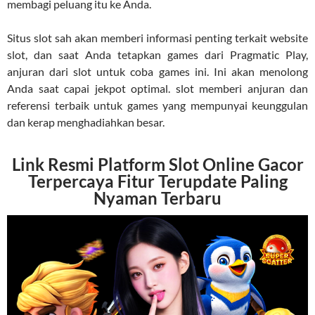
membagi peluang itu ke Anda.
Situs slot sah akan memberi informasi penting terkait website
slot, dan saat Anda tetapkan games dari Pragmatic Play,
anjuran dari slot untuk coba games ini. Ini akan menolong
Anda saat capai jekpot optimal. slot memberi anjuran dan
referensi terbaik untuk games yang mempunyai keunggulan
dan kerap menghadiahkan besar.
Link Resmi Platform Slot Online Gacor
Terpercaya Fitur Terupdate Paling
Nyaman Terbaru