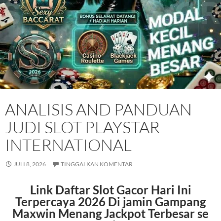
ANALISIS AND PANDUAN
JUDI SLOT PLAYSTAR
INTERNATIONAL
JULI 8, 2026
TINGGALKAN KOMENTAR
Link Daftar Slot Gacor Hari Ini
Terpercaya 2026 Di jamin Gampang
Maxwin Menang Jackpot Terbesar se