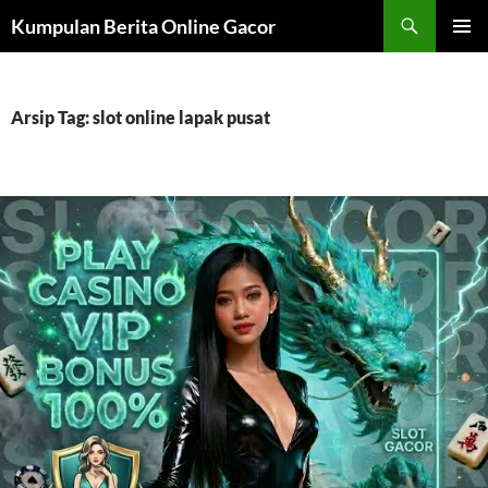
Cari
Kumpulan Berita Online Gacor
LANGSUNG
MENU
KE
UTAMA
ISI
Arsip Tag: slot online lapak pusat