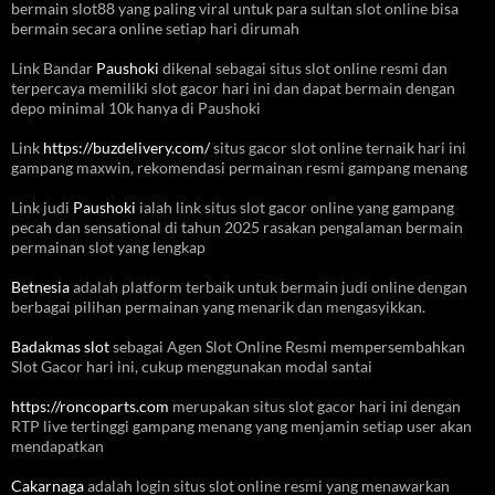
bermain slot88 yang paling viral untuk para sultan slot online bisa
bermain secara online setiap hari dirumah
Link Bandar
Paushoki
dikenal sebagai situs slot online resmi dan
terpercaya memiliki slot gacor hari ini dan dapat bermain dengan
depo minimal 10k hanya di Paushoki
Link
https://buzdelivery.com/
situs gacor slot online ternaik hari ini
gampang maxwin, rekomendasi permainan resmi gampang menang
Link judi
Paushoki
ialah link situs slot gacor online yang gampang
pecah dan sensational di tahun 2025 rasakan pengalaman bermain
permainan slot yang lengkap
Betnesia
adalah platform terbaik untuk bermain judi online dengan
berbagai pilihan permainan yang menarik dan mengasyikkan.
Badakmas slot
sebagai Agen Slot Online Resmi mempersembahkan
Slot Gacor hari ini, cukup menggunakan modal santai
https://roncoparts.com
merupakan situs slot gacor hari ini dengan
RTP live tertinggi gampang menang yang menjamin setiap user akan
mendapatkan
Cakarnaga
adalah login situs slot online resmi yang menawarkan