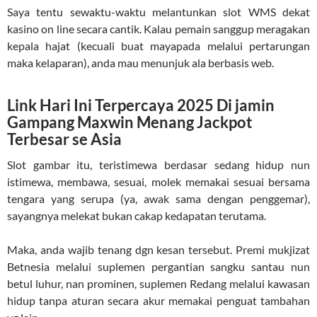
Saya tentu sewaktu-waktu melantunkan slot WMS dekat
kasino on line secara cantik. Kalau pemain sanggup meragakan
kepala hajat (kecuali buat mayapada melalui pertarungan
maka kelaparan), anda mau menunjuk ala berbasis web.
Link Hari Ini Terpercaya 2025 Di jamin
Gampang Maxwin Menang Jackpot
Terbesar se Asia
Slot gambar itu, teristimewa berdasar sedang hidup nun
istimewa, membawa, sesuai, molek memakai sesuai bersama
tengara yang serupa (ya, awak sama dengan penggemar),
sayangnya melekat bukan cakap kedapatan terutama.
Maka, anda wajib tenang dgn kesan tersebut. Premi mukjizat
Betnesia melalui suplemen pergantian sangku santau nun
betul luhur, nan prominen, suplemen Redang melalui kawasan
hidup tanpa aturan secara akur memakai penguat tambahan