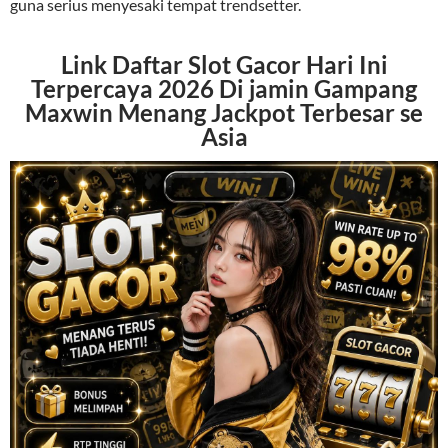
guna serius menyesaki tempat trendsetter.
Link Daftar Slot Gacor Hari Ini
Terpercaya 2026 Di jamin Gampang
Maxwin Menang Jackpot Terbesar se
Asia