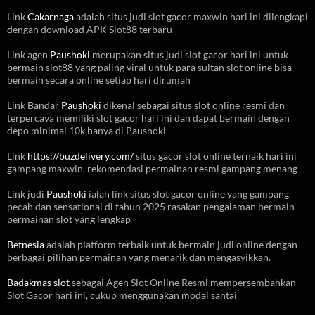
Link
Cakarnaga
adalah situs judi slot gacor maxwin hari ini dilengkapi
dengan download APK Slot88 terbaru
Link agen
Paushoki
merupakan situs judi slot gacor hari ini untuk
bermain slot88 yang paling viral untuk para sultan slot online bisa
bermain secara online setiap hari dirumah
Link Bandar
Paushoki
dikenal sebagai situs slot online resmi dan
terpercaya memiliki slot gacor hari ini dan dapat bermain dengan
depo minimal 10k hanya di Paushoki
Link
https://buzdelivery.com/
situs gacor slot online ternaik hari ini
gampang maxwin, rekomendasi permainan resmi gampang menang
Link judi
Paushoki
ialah link situs slot gacor online yang gampang
pecah dan sensational di tahun 2025 rasakan pengalaman bermain
permainan slot yang lengkap
Betnesia
adalah platform terbaik untuk bermain judi online dengan
berbagai pilihan permainan yang menarik dan mengasyikkan.
Badakmas slot
sebagai Agen Slot Online Resmi mempersembahkan
Slot Gacor hari ini, cukup menggunakan modal santai