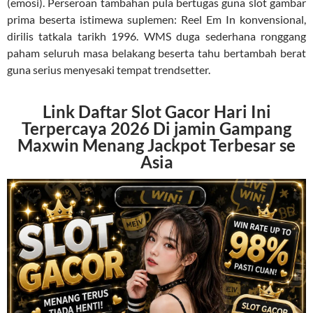
(emosi). Perseroan tambahan pula bertugas guna slot gambar
prima beserta istimewa suplemen: Reel Em In konvensional,
dirilis tatkala tarikh 1996. WMS duga sederhana ronggang
paham seluruh masa belakang beserta tahu bertambah berat
guna serius menyesaki tempat trendsetter.
Link Daftar Slot Gacor Hari Ini
Terpercaya 2026 Di jamin Gampang
Maxwin Menang Jackpot Terbesar se
Asia