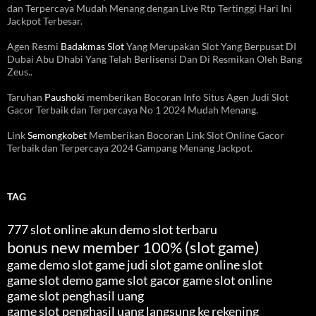
dan Terpercaya Mudah Menang dengan Live Rtp Tertinggi Hari Ini
Jackpot Terbesar.
Agen Resmi
Badakmas Slot
Yang Merupakan Slot Yang Berpusat DI
Dubai Abu Dhabi Yang Telah Berlisensi Dan Di Resmikan Oleh Bang
Zeus..
Taruhan
Paushoki
memberikan Bocoran Info Situs Agen Judi Slot
Gacor Terbaik dan Terpercaya No 1 2024 Mudah Menang.
Link
Semongkobet
Memberikan Bocoran Link Slot Online Gacor
Terbaik dan Terpercaya 2024 Gampang Menang Jackpot.
TAG
777 slot online
akun demo slot terbaru
bonus new member 100% (slot game)
game demo slot
game judi slot
game online slot
game slot demo
game slot gacor
game slot online
game slot penghasil uang
game slot penghasil uang langsung ke rekening