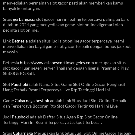
menyediakan permainan slot gacor pasti akan memberikan kamu
banyak keuntungan.
Situs
gerbangasia
slot gacor hari ini paling terpercaya paling terbaru
di tahun 2024 yang menyediakan game slot online digemari oleh
pecinta slot online..
Link
Betnesia
adalah situs judi slot online gacor terpercaya resmi
menyediakan berbagai game slot gacor terbaik dengan bonus jackpot
maxwin
Betnesia
https://www.asianescortlosangeles.com
merupakan situs
slot gacor luar negeri server Thailand dengan lisensi Pragmatic Play,
Slot88 & PG Soft.
Slot
Paushoki
ialah Nama Situs Game Slot Online Gacor Penghasil
Uang Terbaik Resmi Terpercaya Live Rtp Tertinggi Hari Ini.
Game
Cakarnaga heylink
adalah Link Situs Judi Slot Online Terbaik
dan Terpercaya Bocoran Rtp Slot Gacor Tertinggi Hari Ini Live.
Judi
Paushoki
adalah Daftar Situs Agen Rtp Slot Gacor Online
Tertinggi Hari Ini Resmi Terpercaya Jackpot Terbesar.
Situs
Cakarnaga
Merupakan Link Situs Judi Slot Online Gacor Terbaik