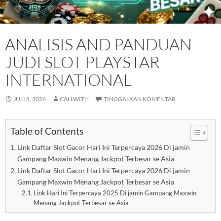
ANALISIS AND PANDUAN
JUDI SLOT PLAYSTAR
INTERNATIONAL
JULI 8, 2026
CALLWITH
TINGGALKAN KOMENTAR
Table of Contents
Link Daftar Slot Gacor Hari Ini Terpercaya 2026 Di jamin
Gampang Maxwin Menang Jackpot Terbesar se Asia
Link Daftar Slot Gacor Hari Ini Terpercaya 2026 Di jamin
Gampang Maxwin Menang Jackpot Terbesar se Asia
Link Hari Ini Terpercaya 2025 Di jamin Gampang Maxwin
Menang Jackpot Terbesar se Asia