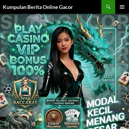
Cari
Kumpulan Berita Online Gacor
LANGSUNG
MENU
KE
UTAMA
ISI