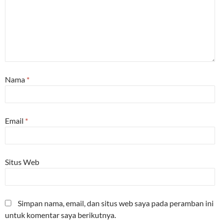
Nama
*
Email
*
Situs Web
Simpan nama, email, dan situs web saya pada peramban ini
untuk komentar saya berikutnya.