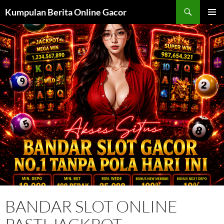
Cari
Kumpulan Berita Online Gacor
LANGSUNG
MENU
KE
UTAMA
ISI
BANDAR SLOT ONLINE