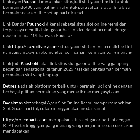
Link agen
Paushoki
merupakan situs judi slot gacor hari ini untuk
bermain slot88 yang paling viral untuk para sultan slot online bisa
bermain secara online setiap hari dirumah
Link Bandar
Paushoki
dikenal sebagai situs slot online resmi dan
terpercaya memiliki slot gacor hari ini dan dapat bermain dengan
depo minimal 10k hanya di Paushoki
Link
https://buzdelivery.com/
situs gacor slot online ternaik hari ini
gampang maxwin, rekomendasi permainan resmi gampang menang
Link judi
Paushoki
ialah link situs slot gacor online yang gampang
pecah dan sensational di tahun 2025 rasakan pengalaman bermain
permainan slot yang lengkap
Betnesia
adalah platform terbaik untuk bermain judi online dengan
berbagai pilihan permainan yang menarik dan mengasyikkan.
Badakmas slot
sebagai Agen Slot Online Resmi mempersembahkan
Slot Gacor hari ini, cukup menggunakan modal santai
https://roncoparts.com
merupakan situs slot gacor hari ini dengan
RTP live tertinggi gampang menang yang menjamin setiap user akan
mendapatkan