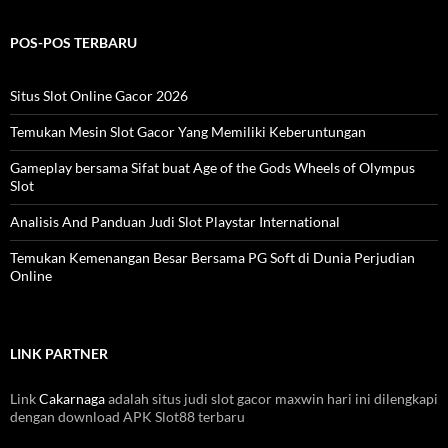
POS-POS TERBARU
Situs Slot Online Gacor 2026
Temukan Mesin Slot Gacor Yang Memiliki Keberuntungan
Gameplay bersama Sifat buat Age of the Gods Wheels of Olympus
Slot
Analisis And Panduan Judi Slot Playstar International
Temukan Kemenangan Besar Bersama PG Soft di Dunia Perjudian
Online
LINK PARTNER
Link
Cakarnaga
adalah situs judi slot gacor maxwin hari ini dilengkapi
dengan download APK Slot88 terbaru