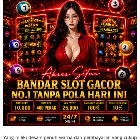
Yang miliki desain penuh warna dan pembayaran yang cukup