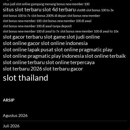
situs judi slot online gampang menang bonus new member 100
situs slot terbaru
slot 4d terbaru
slot88
slot bonus 100 to 3x
slot bonus 100 to 7x
slot bonus 200% di depan
slot bonus new member
slot bonus new member 100
slot bonus new member 100 di awal
slot bonus new member 100 di awal tanpa deposit
slot bonus new member 100 di awal to 7x
slot bonus new member 100 di awal to 10x
slot gacor terbaru
slot game
slot judi online
slot online gacor
slot online indonesia
slot online lapak pusat
slot online pragmatic play
slot online pragmatic play indonesia
slot online terbaik
slot online terbaru
slot online terpercaya
slot terbaru 2026
slot terbaru gacor
slot thailand
ARSIP
Agustus 2026
Juli 2026