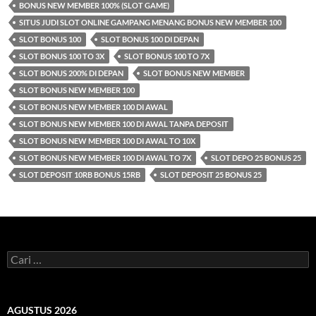
BONUS NEW MEMBER 100% (SLOT GAME)
SITUS JUDI SLOT ONLINE GAMPANG MENANG BONUS NEW MEMBER 100
SLOT BONUS 100
SLOT BONUS 100 DI DEPAN
SLOT BONUS 100 TO 3X
SLOT BONUS 100 TO 7X
SLOT BONUS 200% DI DEPAN
SLOT BONUS NEW MEMBER
SLOT BONUS NEW MEMBER 100
SLOT BONUS NEW MEMBER 100 DI AWAL
SLOT BONUS NEW MEMBER 100 DI AWAL TANPA DEPOSIT
SLOT BONUS NEW MEMBER 100 DI AWAL TO 10X
SLOT BONUS NEW MEMBER 100 DI AWAL TO 7X
SLOT DEPO 25 BONUS 25
SLOT DEPOSIT 10RB BONUS 15RB
SLOT DEPOSIT 25 BONUS 25
C
a
r
i
u
AGUSTUS 2026