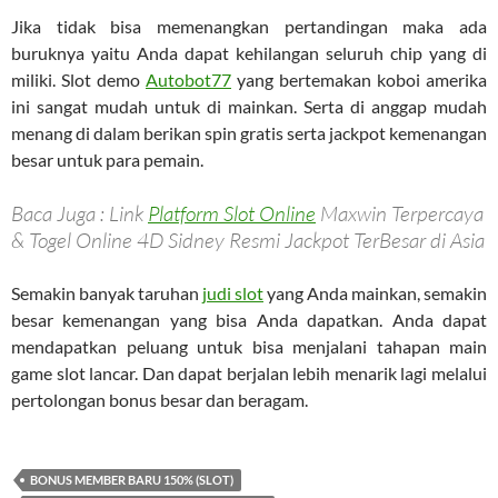
Jika tidak bisa memenangkan pertandingan maka ada
buruknya yaitu Anda dapat kehilangan seluruh chip yang di
miliki. Slot demo
Autobot77
yang bertemakan koboi amerika
ini sangat mudah untuk di mainkan. Serta di anggap mudah
menang di dalam berikan spin gratis serta jackpot kemenangan
besar untuk para pemain.
Baca Juga : Link
Platform Slot Online
Maxwin Terpercaya
& Togel Online 4D Sidney Resmi Jackpot TerBesar di Asia
Semakin banyak taruhan
judi slot
yang Anda mainkan, semakin
besar kemenangan yang bisa Anda dapatkan. Anda dapat
mendapatkan peluang untuk bisa menjalani tahapan main
game slot lancar. Dan dapat berjalan lebih menarik lagi melalui
pertolongan bonus besar dan beragam.
BONUS MEMBER BARU 150% (SLOT)