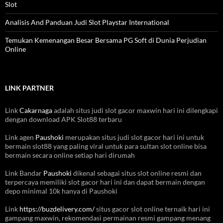
Slot
Analisis And Panduan Judi Slot Playstar International
Temukan Kemenangan Besar Bersama PG Soft di Dunia Perjudian
Online
LINK PARTNER
Link
Cakarnaga
adalah situs judi slot gacor maxwin hari ini dilengkapi
dengan download APK Slot88 terbaru
Link agen
Paushoki
merupakan situs judi slot gacor hari ini untuk
bermain slot88 yang paling viral untuk para sultan slot online bisa
bermain secara online setiap hari dirumah
Link Bandar
Paushoki
dikenal sebagai situs slot online resmi dan
terpercaya memiliki slot gacor hari ini dan dapat bermain dengan
depo minimal 10k hanya di Paushoki
Link
https://buzdelivery.com/
situs gacor slot online ternaik hari ini
gampang maxwin, rekomendasi permainan resmi gampang menang