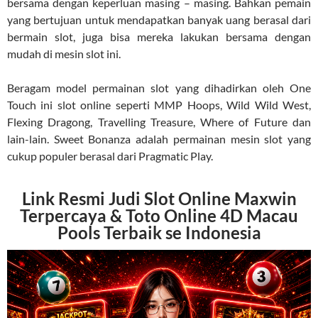
bersama dengan keperluan masing – masing. Bahkan pemain
yang bertujuan untuk mendapatkan banyak uang berasal dari
bermain slot, juga bisa mereka lakukan bersama dengan
mudah di mesin slot ini.
Beragam model permainan slot yang dihadirkan oleh One
Touch ini slot online seperti MMP Hoops, Wild Wild West,
Flexing Dragong, Travelling Treasure, Where of Future dan
lain-lain. Sweet Bonanza adalah permainan mesin slot yang
cukup populer berasal dari Pragmatic Play.
Link Resmi Judi Slot Online Maxwin
Terpercaya & Toto Online 4D Macau
Pools Terbaik se Indonesia