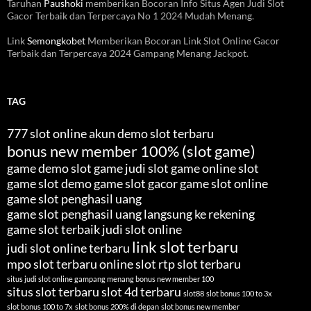
Taruhan
Paushoki
memberikan Bocoran Info Situs Agen Judi Slot
Gacor Terbaik dan Terpercaya No 1 2024 Mudah Menang.
Link
Semongkobet
Memberikan Bocoran Link Slot Online Gacor
Terbaik dan Terpercaya 2024 Gampang Menang Jackpot.
TAG
777 slot online
akun demo slot terbaru
bonus new member 100% (slot game)
game demo slot
game judi slot
game online slot
game slot demo
game slot gacor
game slot online
game slot penghasil uang
game slot penghasil uang langsung ke rekening
game slot terbaik
judi slot online
link slot terbaru
judi slot online terbaru
mpo slot terbaru
online slot
rtp slot terbaru
situs judi slot online gampang menang bonus new member 100
situs slot terbaru
slot 4d terbaru
slot88
slot bonus 100 to 3x
slot bonus 100 to 7x
slot bonus 200% di depan
slot bonus new member