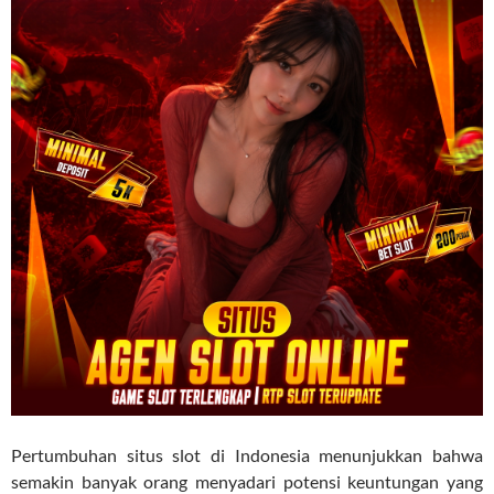
Pertumbuhan situs slot di Indonesia menunjukkan bahwa
semakin banyak orang menyadari potensi keuntungan yang