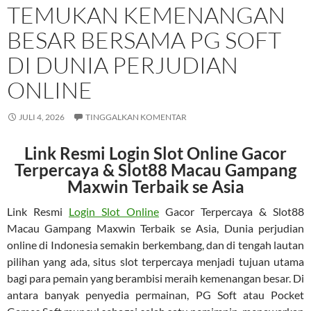
TEMUKAN KEMENANGAN
BESAR BERSAMA PG SOFT
DI DUNIA PERJUDIAN
ONLINE
JULI 4, 2026
TINGGALKAN KOMENTAR
Link Resmi Login Slot Online Gacor
Terpercaya & Slot88 Macau Gampang
Maxwin Terbaik se Asia
Link Resmi
Login Slot Online
Gacor Terpercaya & Slot88
Macau Gampang Maxwin Terbaik se Asia, Dunia perjudian
online di Indonesia semakin berkembang, dan di tengah lautan
pilihan yang ada, situs slot terpercaya menjadi tujuan utama
bagi para pemain yang berambisi meraih kemenangan besar. Di
antara banyak penyedia permainan, PG Soft atau Pocket