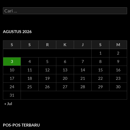
C
a
r
i
u
AGUSTUS 2026
n
t
S
S
R
K
J
S
M
u
k
1
2
:
3
4
5
6
7
8
9
10
11
12
13
14
15
16
17
18
19
20
21
22
23
24
25
26
27
28
29
30
31
« Jul
POS-POS TERBARU