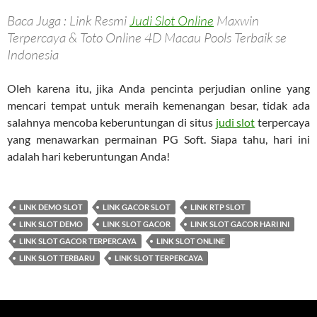
Baca Juga : Link Resmi
Judi Slot Online
Maxwin
Terpercaya & Toto Online 4D Macau Pools Terbaik se
Indonesia
Oleh karena itu, jika Anda pencinta perjudian online yang
mencari tempat untuk meraih kemenangan besar, tidak ada
salahnya mencoba keberuntungan di situs
judi slot
terpercaya
yang menawarkan permainan PG Soft. Siapa tahu, hari ini
adalah hari keberuntungan Anda!
LINK DEMO SLOT
LINK GACOR SLOT
LINK RTP SLOT
LINK SLOT DEMO
LINK SLOT GACOR
LINK SLOT GACOR HARI INI
LINK SLOT GACOR TERPERCAYA
LINK SLOT ONLINE
LINK SLOT TERBARU
LINK SLOT TERPERCAYA