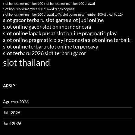
slot bonus new member 100
slot bonus new member 100 di awal
slot bonus new member 100 di awal tanpa deposit
slot bonus new member 100 di awal to 7x
slot bonus new member 100 di awal to 10x
slot gacor terbaru
slot game
slot judi online
slot online gacor
slot online indonesia
slot online lapak pusat
slot online pragmatic play
slot online pragmatic play indonesia
slot online terbaik
slot online terbaru
slot online terpercaya
slot terbaru 2026
slot terbaru gacor
slot thailand
ARSIP
Agustus 2026
Juli 2026
Juni 2026