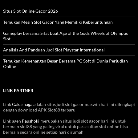
Situs Slot Online Gacor 2026
Temukan Mesin Slot Gacor Yang Memiliki Keberuntungan
Gameplay bersama Sifat buat Age of the Gods Wheels of Olympus
Slot
Analisis And Panduan Judi Slot Playstar International
Temukan Kemenangan Besar Bersama PG Soft di Dunia Perjudian
Online
LINK PARTNER
Link
Cakarnaga
adalah situs judi slot gacor maxwin hari ini dilengkapi
dengan download APK Slot88 terbaru
Link agen
Paushoki
merupakan situs judi slot gacor hari ini untuk
bermain slot88 yang paling viral untuk para sultan slot online bisa
bermain secara online setiap hari dirumah